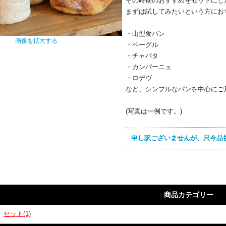
その時期のおすすめをセットにし
まずは試してみたいという方にお
・山型食パン
画像を拡大する
・ベーグル
・チャバタ
・カンパーニュ
・ロデヴ
など、シンプルなパンを中心にご
(写真は一例です。)
申し訳ございませんが、只今品
商品カテゴリー
セット(1)