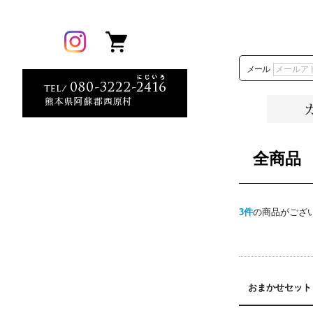
メール
全商品
3件
の商品がござ
おまかせセット